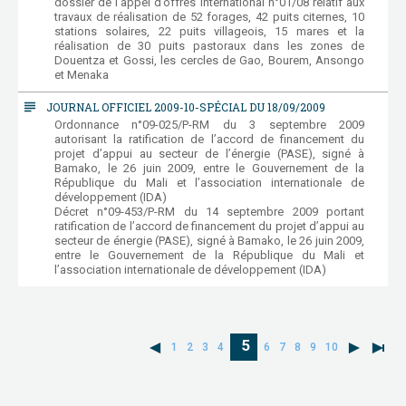
dossier de l’appel d’offres international n°01/08 relatif aux
travaux de réalisation de 52 forages, 42 puits citernes, 10
stations solaires, 22 puits villageois, 15 mares et la
réalisation de 30 puits pastoraux dans les zones de
Douentza et Gossi, les cercles de Gao, Bourem, Ansongo
et Menaka
subject
JOURNAL OFFICIEL 2009-10-SPÉCIAL DU 18/09/2009
Ordonnance n°09-025/P-RM du 3 septembre 2009
autorisant la ratification de l’accord de financement du
projet d’appui au secteur de l’énergie (PASE), signé à
Bamako, le 26 juin 2009, entre le Gouvernement de la
République du Mali et l’association internationale de
développement (IDA)
Décret n°09-453/P-RM du 14 septembre 2009 portant
ratification de l’accord de financement du projet d’appui au
secteur de énergie (PASE), signé à Bamako, le 26 juin 2009,
entre le Gouvernement de la République du Mali et
l’association internationale de développement (IDA)
5
1
2
3
4
6
7
8
9
10