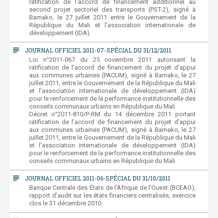
ratification de l’accord de financement additionnel au
second projet sectoriel des transports (PST-2), signé à
Bamako, le 27 juillet 2011 entre le Gouvernement de la
République du Mali et l’association internationale de
développement (IDA)
subject
JOURNAL OFFICIEL 2011-07-SPÉCIAL DU 31/12/2011
Loi n°2011-067 du 25 novembre 2011 autorisant la
ratification de l’accord de financement du projet d’appui
aux communes urbaines (PACUM), signé à Bamako, le 27
juillet 2011, entre le Gouvernement de la République du Mali
et l’association internationale de développement (IDA)
pour le renforcement de la performance institutionnelle des
conseils communaux urbains en République du Mali
Décret n°2011-810/P-RM du 14 décembre 2011 portant
ratification de l’accord de financement du projet d’appui
aux communes urbaines (PACUM), signé à Bamako, le 27
juillet 2011, entre le Gouvernement de la République du Mali
et l’association internationale de développement (IDA)
pour le renforcement de la performance institutionnelle des
conseils communaux urbains en République du Mali
subject
JOURNAL OFFICIEL 2011-06-SPÉCIAL DU 31/10/2011
Banque Centrale des États de l’Afrique de l’Ouest (BCEAO),
rapport d’audit sur les états financiers centralisés, exercice
clos le 31 décembre 2010