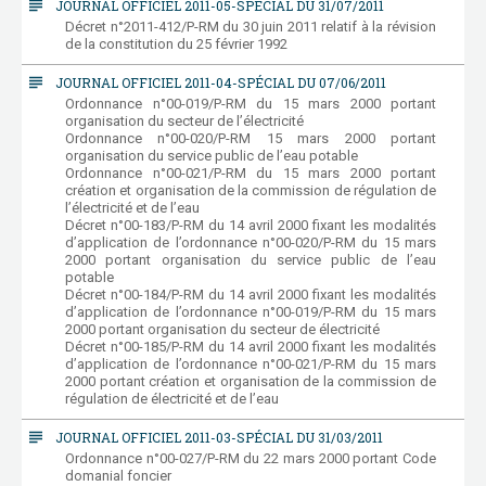
subject
JOURNAL OFFICIEL 2011-05-SPÉCIAL DU 31/07/2011
Décret n°2011-412/P-RM du 30 juin 2011 relatif à la révision
de la constitution du 25 février 1992
subject
JOURNAL OFFICIEL 2011-04-SPÉCIAL DU 07/06/2011
Ordonnance n°00-019/P-RM du 15 mars 2000 portant
organisation du secteur de l’électricité
Ordonnance n°00-020/P-RM 15 mars 2000 portant
organisation du service public de l’eau potable
Ordonnance n°00-021/P-RM du 15 mars 2000 portant
création et organisation de la commission de régulation de
l’électricité et de l’eau
Décret n°00-183/P-RM du 14 avril 2000 fixant les modalités
d’application de l’ordonnance n°00-020/P-RM du 15 mars
2000 portant organisation du service public de l’eau
potable
Décret n°00-184/P-RM du 14 avril 2000 fixant les modalités
d’application de l’ordonnance n°00-019/P-RM du 15 mars
2000 portant organisation du secteur de électricité
Décret n°00-185/P-RM du 14 avril 2000 fixant les modalités
d’application de l’ordonnance n°00-021/P-RM du 15 mars
2000 portant création et organisation de la commission de
régulation de électricité et de l’eau
subject
JOURNAL OFFICIEL 2011-03-SPÉCIAL DU 31/03/2011
Ordonnance n°00-027/P-RM du 22 mars 2000 portant Code
domanial foncier