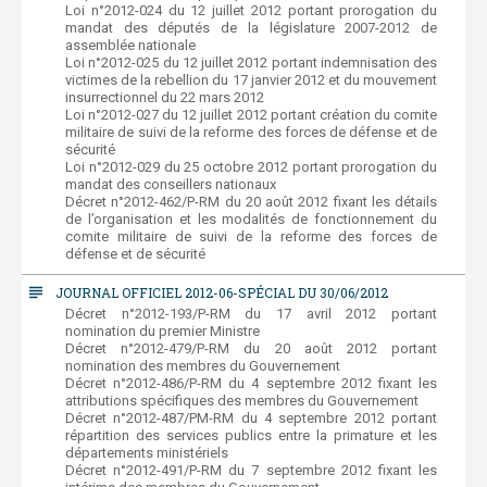
Loi n°2012-024 du 12 juillet 2012 portant prorogation du
mandat des députés de la législature 2007-2012 de
assemblée nationale
Loi n°2012-025 du 12 juillet 2012 portant indemnisation des
victimes de la rebellion du 17 janvier 2012 et du mouvement
insurrectionnel du 22 mars 2012
Loi n°2012-027 du 12 juillet 2012 portant création du comite
militaire de suivi de la reforme des forces de défense et de
sécurité
Loi n°2012-029 du 25 octobre 2012 portant prorogation du
mandat des conseillers nationaux
Décret n°2012-462/P-RM du 20 août 2012 fixant les détails
de l’organisation et les modalités de fonctionnement du
comite militaire de suivi de la reforme des forces de
défense et de sécurité
subject
JOURNAL OFFICIEL 2012-06-SPÉCIAL DU 30/06/2012
Décret n°2012-193/P-RM du 17 avril 2012 portant
nomination du premier Ministre
Décret n°2012-479/P-RM du 20 août 2012 portant
nomination des membres du Gouvernement
Décret n°2012-486/P-RM du 4 septembre 2012 fixant les
attributions spécifiques des membres du Gouvernement
Décret n°2012-487/PM-RM du 4 septembre 2012 portant
répartition des services publics entre la primature et les
départements ministériels
Décret n°2012-491/P-RM du 7 septembre 2012 fixant les