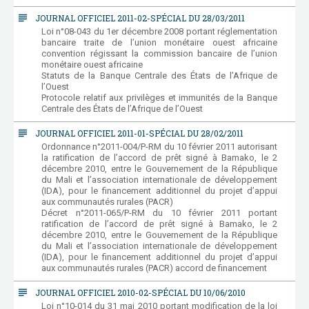
subject
JOURNAL OFFICIEL 2011-02-SPÉCIAL DU 28/03/2011
Loi n°08-043 du 1er décembre 2008 portant réglementation
bancaire traite de l’union monétaire ouest africaine
convention régissant la commission bancaire de l’union
monétaire ouest africaine
Statuts de la Banque Centrale des États de l’Afrique de
l’Ouest
Protocole relatif aux privilèges et immunités de la Banque
Centrale des États de l’Afrique de l’Ouest
subject
JOURNAL OFFICIEL 2011-01-SPÉCIAL DU 28/02/2011
Ordonnance n°2011-004/P-RM du 10 février 2011 autorisant
la ratification de l’accord de prêt signé à Bamako, le 2
décembre 2010, entre le Gouvernement de la République
du Mali et l’association internationale de développement
(IDA), pour le financement additionnel du projet d’appui
aux communautés rurales (PACR)
Décret n°2011-065/P-RM du 10 février 2011 portant
ratification de l’accord de prêt signé à Bamako, le 2
décembre 2010, entre le Gouvernement de la République
du Mali et l’association internationale de développement
(IDA), pour le financement additionnel du projet d’appui
aux communautés rurales (PACR) accord de financement
subject
JOURNAL OFFICIEL 2010-02-SPÉCIAL DU 10/06/2010
Loi n°10-014 du 31 mai 2010 portant modification de la loi