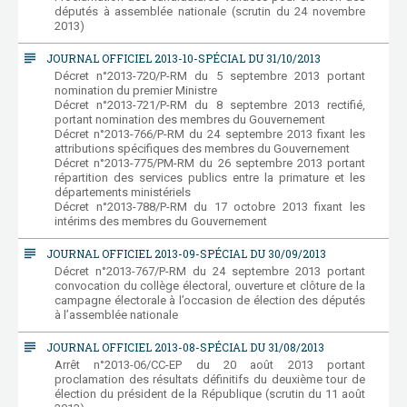
députés à assemblée nationale (scrutin du 24 novembre
2013)
subject
JOURNAL OFFICIEL 2013-10-SPÉCIAL DU 31/10/2013
Décret n°2013-720/P-RM du 5 septembre 2013 portant
nomination du premier Ministre
Décret n°2013-721/P-RM du 8 septembre 2013 rectifié,
portant nomination des membres du Gouvernement
Décret n°2013-766/P-RM du 24 septembre 2013 fixant les
attributions spécifiques des membres du Gouvernement
Décret n°2013-775/PM-RM du 26 septembre 2013 portant
répartition des services publics entre la primature et les
départements ministériels
Décret n°2013-788/P-RM du 17 octobre 2013 fixant les
intérims des membres du Gouvernement
subject
JOURNAL OFFICIEL 2013-09-SPÉCIAL DU 30/09/2013
Décret n°2013-767/P-RM du 24 septembre 2013 portant
convocation du collège électoral, ouverture et clôture de la
campagne électorale à l’occasion de élection des députés
à l’assemblée nationale
subject
JOURNAL OFFICIEL 2013-08-SPÉCIAL DU 31/08/2013
Arrêt n°2013-06/CC-EP du 20 août 2013 portant
proclamation des résultats définitifs du deuxième tour de
élection du président de la République (scrutin du 11 août