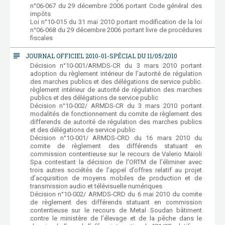
n°06-067 du 29 décembre 2006 portant Code général des
impôts
Loi n°10-015 du 31 mai 2010 portant modification de la loi
n°06-068 du 29 décembre 2006 portant livre de procédures
fiscales
subject
JOURNAL OFFICIEL 2010-01-SPÉCIAL DU 11/05/2010
Décision n°10-001/ARMDS-CR du 3 mars 2010 portant
adoption du règlement intérieur de l’autorité de régulation
des marches publics et des délégations de service public.
règlement intérieur de autorité de régulation des marches
publics et des délégations de service public
Décision n°10-002/ ARMDS-CR du 3 mars 2010 portant
modalités de fonctionnement du comite de règlement des
differends de autorité de régulation des marches publics
et des délégations de service public
Décision n°10-001/ ARMDS-CRD du 16 mars 2010 du
comite de règlement des différends statuant en
commission contentieuse sur le recours de Valerio Maioli
Spa contestant la décision de l’ORTM de l’éliminer avec
trois autres sociétés de l’appel d’offres relatif au projet
d’acquisition de moyens mobiles de production et de
transmission audio et télévisuelle numériques
Décision n°10-002/ ARMDS-CRD du 6 mai 2010 du comite
de règlement des différends statuant en commission
contentieuse sur le recours de Metal Soudan bâtiment
contre le ministère de l’élevage et de la pêche dans le