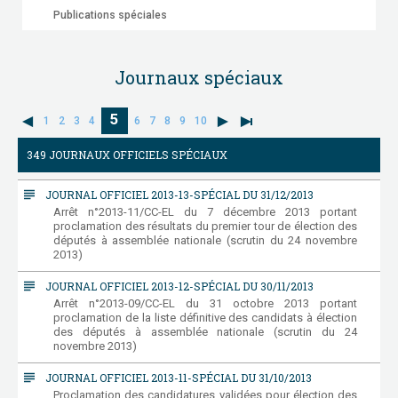
Publications spéciales
Journaux spéciaux
5
1
2
3
4
6
7
8
9
10
349 JOURNAUX OFFICIELS SPÉCIAUX
subject
JOURNAL OFFICIEL 2013-13-SPÉCIAL DU 31/12/2013
Arrêt n°2013-11/CC-EL du 7 décembre 2013 portant
proclamation des résultats du premier tour de élection des
députés à assemblée nationale (scrutin du 24 novembre
2013)
subject
JOURNAL OFFICIEL 2013-12-SPÉCIAL DU 30/11/2013
Arrêt n°2013-09/CC-EL du 31 octobre 2013 portant
proclamation de la liste définitive des candidats à élection
des députés à assemblée nationale (scrutin du 24
novembre 2013)
subject
JOURNAL OFFICIEL 2013-11-SPÉCIAL DU 31/10/2013
Proclamation des candidatures validées pour élection des