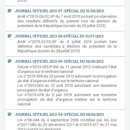
2013)
subject
JOURNAL OFFICIEL 2013-07-SPÉCIAL DU 31/08/2013
Arrêt n°2013-05/CC-EP du 7 août 2013 portant proclamation
des résultats définitifs du premier tour de élection du
président de la République (scrutin du 28 juillet 2013)
subject
JOURNAL OFFICIEL 2013-06-SPÉCIAL DU 31/07/2013
Arrêt n°2013-01/CC-EP du 4 juillet 2013 portant liste
définitive des candidats à élection du président de la
République (scrutin du 28 juillet 2013)
subject
JOURNAL OFFICIEL 2013-05-SPÉCIAL DU 06/06/2013
Décret n°2013-033/P-RM du 11 janvier 2013 instituant l’état
d’urgence sur le territoire national
Loi n°2013-004 du 23 janvier 2013 autorisant la prorogation
de état d’urgence institue sur le territoire national
Loi n°2013-005 du 22 avril 2013 autorisant une deuxième
prorogation de état d’urgence
Loi n°2013-018 du 6 juin 2013 autorisant une troisième
prorogation de état d’urgence institue sur le territoire
national
subject
JOURNAL OFFICIEL 2013-04-SPÉCIAL DU 06/06/2013
Loi n°06-044 du 4 septembre 2006 modifiée par les lois
n°2011-085 du 30 décembre 2011 et n°2013-017 du 21 mai
2013 portant loi électorale