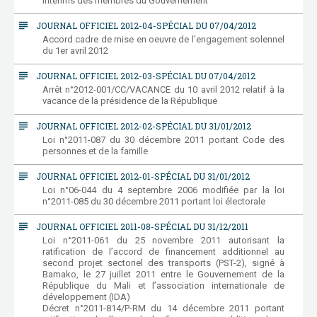
intérims des membres du Gouvernement
subject
JOURNAL OFFICIEL 2012-04-SPÉCIAL DU 07/04/2012
Accord cadre de mise en oeuvre de l’engagement solennel
du 1er avril 2012
subject
JOURNAL OFFICIEL 2012-03-SPÉCIAL DU 07/04/2012
Arrêt n°2012-001/CC/VACANCE du 10 avril 2012 relatif à la
vacance de la présidence de la République
subject
JOURNAL OFFICIEL 2012-02-SPÉCIAL DU 31/01/2012
Loi n°2011-087 du 30 décembre 2011 portant Code des
personnes et de la famille
subject
JOURNAL OFFICIEL 2012-01-SPÉCIAL DU 31/01/2012
Loi n°06-044 du 4 septembre 2006 modifiée par la loi
n°2011-085 du 30 décembre 2011 portant loi électorale
subject
JOURNAL OFFICIEL 2011-08-SPÉCIAL DU 31/12/2011
Loi n°2011-061 du 25 novembre 2011 autorisant la
ratification de l’accord de financement additionnel au
second projet sectoriel des transports (PST-2), signé à
Bamako, le 27 juillet 2011 entre le Gouvernement de la
République du Mali et l’association internationale de
développement (IDA)
Décret n°2011-814/P-RM du 14 décembre 2011 portant