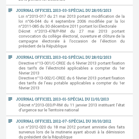
subject
JOURNAL OFFICIEL 2013-03-SPÉCIAL DU 28/05/2013
Loi n°2013-017 du 21 mai 2013 portant modification de la
loi n°06-044 du 4 septembre 2006 modifiée par la loi
n°2011-085 du 30 décembre 2011 portant loi Electorale
Décret n°2013-478/P-RM du 27 mai 2013 portant
convocation du collège électoral, ouverture et clôture de la
campagne électorale à l’occasion de l’élection du
président de la République
subject
JOURNAL OFFICIEL 2013-02-SPÉCIAL DU 28/02/2013
Directive n°13-001/C-CREE du 6 février 2013 portant fixation
des tarifs de l’électricité applicables a compter du 1er
février 2013
Directive n°13-002/C-CREE du 6 février 2013 portant fixation
des tarifs de l’eau potable applicables a compter du 1er
février 2013
subject
JOURNAL OFFICIEL 2013-01-SPÉCIAL DU 11/01/2013
Décret n°2013-033/P-RM du 11 janvier 2013 instituant l’état
d’urgence sur le Territoire national
subject
JOURNAL OFFICIEL 2012-07-SPÉCIAL DU 30/10/2012
Loi n°2012-020 du 18 mai 2012 portant amnistie des faits
survenus lors de la mutinerie ayant abouti à la démission
du président de la République