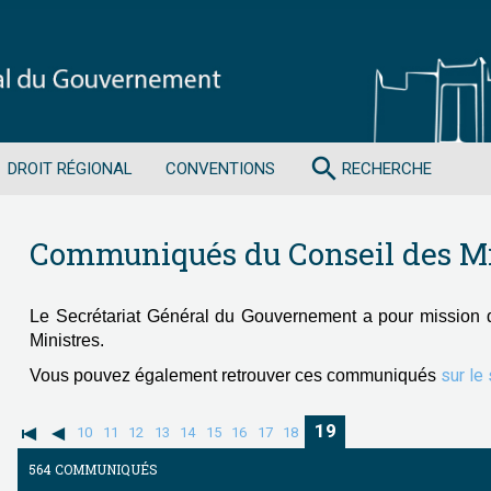
search
DROIT RÉGIONAL
CONVENTIONS
RECHERCHE
Communiqués du Conseil des Mi
Le Secrétariat Général du Gouvernement a pour mission 
Ministres.
sur le
Vous pouvez également retrouver ces communiqués
19
10
11
12
13
14
15
16
17
18
564 COMMUNIQUÉS