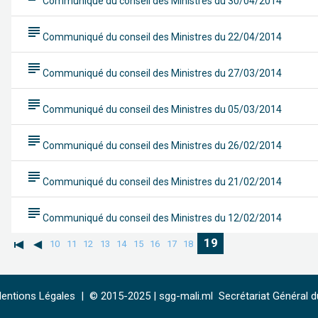
Communiqué du conseil des Ministres du 30/04/2014
subject
Communiqué du conseil des Ministres du 22/04/2014
subject
Communiqué du conseil des Ministres du 27/03/2014
subject
Communiqué du conseil des Ministres du 05/03/2014
subject
Communiqué du conseil des Ministres du 26/02/2014
subject
Communiqué du conseil des Ministres du 21/02/2014
subject
Communiqué du conseil des Ministres du 12/02/2014
19
10
11
12
13
14
15
16
17
18
entions Légales
|
© 2015-2025 |
sgg-mali.ml
Secrétariat Général du