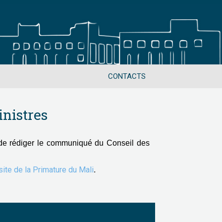
CONTACTS
nistres
de rédiger le communiqué du Conseil des
 site de la Primature du Mali
.