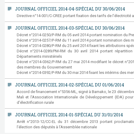
subject
JOURNAL OFFICIEL 2014-04-SPÉCIAL DU 30/06/2014
Directive n°14-001/C-CREE portant fixation des tarifs de l’électricité 
subject
JOURNAL OFFICIEL 2014-03-SPÉCIAL DU 30/06/2014
Décret n°2014-0250/P-RM du 05 avril 2014 portant nomination du Pre
Décret n°2014-0257/P-RM du 11 avril 2014 portant nomination des
Décret n°2014-0280/P-RM du 25 avril 2014 fixant les attributions 
Décret n°2014-0289/PM-RM du 30 avril 2014 portant répartition 
Départements ministériels
Décret n°2014-0362/P-RM du 27 mai 2014 modifiant le décret n°201
des membres du Gouvernement
Décret n°2014-0392/P-RM du 30 mai 2014 fixant les intérims des 
subject
JOURNAL OFFICIEL 2014-02-SPÉCIAL DU 01/06/2014
Accord de financement n°5356-ML, signé à Bamako, le 23 décembre 
Mali et l’Association Internationale de Développement (IDA) pou
d’électrification rurale
subject
JOURNAL OFFICIEL 2014-01-SPÉCIAL DU 31/01/2014
Arrêt n°2013-12/CC-EL du 31 décembre 2013 portant proclamatio
l’élection des députés à l’Assemblée nationale