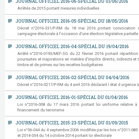
subject
JOURNAL OFFICIEL 2016-06-SPÉCIAL DU 01/06/2016
Arrêtés de 2015 portant mesures individuelles
subject
JOURNAL OFFICIEL 2016-05-SPÉCIAL DU 18/05/2016
Décret n°2016-331/P-RM du 18 mai 2016 portant convocation du 
campagne électorale à l'occasion d'une élection législative partielle
subject
JOURNAL OFFICIEL 2016-04-SPÉCIAL DU 19/04/2016
Arrêté n°2016-0193/MEF-SG du 22 février 2016 portant répartition
poursuites et majorations en matière d’impôts directs, indirects et 
timbre et de primes sur les recettes budgétaires
subject
JOURNAL OFFICIEL 2016-02-SPÉCIAL DU 04/04/2016
Décret n°2016-0217/P-RM du 4 avril 2016 déclarant l état d urgence sur
subject
JOURNAL OFFICIEL 2016-01-SPÉCIAL DU 01/04/2016
Loi n°2016-008 du 17 mars 2016 portant loi uniforme relative à l
financement du terrorisme
subject
JOURNAL OFFICIEL 2015-23-SPÉCIAL DU 01/09/2015
Loi n°06-044 du 4 septembre 2006 modifiée par les lois n°2011-08
et 2014-054 du 14 octobre 2014 portant loi électorale