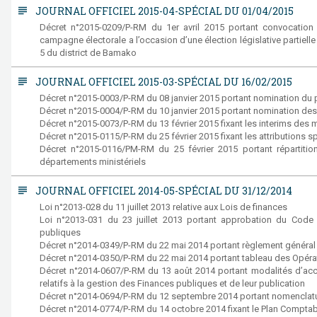
subject
JOURNAL OFFICIEL 2015-04-SPÉCIAL DU 01/04/2015
Décret n°2015-0209/P-RM du 1er avril 2015 portant convocation d
campagne électorale a l’occasion d’une élection législative partiell
5 du district de Bamako
subject
JOURNAL OFFICIEL 2015-03-SPÉCIAL DU 16/02/2015
Décret n°2015-0003/P-RM du 08 janvier 2015 portant nomination du p
Décret n°2015-0004/P-RM du 10 janvier 2015 portant nomination 
Décret n°2015-0073/P-RM du 13 février 2015 fixant les interims d
Décret n°2015-0115/P-RM du 25 février 2015 fixant les attribution
Décret n°2015-0116/PM-RM du 25 février 2015 portant répartition
départements ministériels
subject
JOURNAL OFFICIEL 2014-05-SPÉCIAL DU 31/12/2014
Loi n°2013-028 du 11 juillet 2013 relative aux Lois de finances
Loi n°2013-031 du 23 juillet 2013 portant approbation du Code
publiques
Décret n°2014-0349/P-RM du 22 mai 2014 portant règlement général 
Décret n°2014-0350/P-RM du 22 mai 2014 portant tableau des Opérati
Décret n°2014-0607/P-RM du 13 août 2014 portant modalités d’acc
relatifs à la gestion des Finances publiques et de leur publication
Décret n°2014-0694/P-RM du 12 septembre 2014 portant nomenclatur
Décret n°2014-0774/P-RM du 14 octobre 2014 fixant le Plan Comptabl