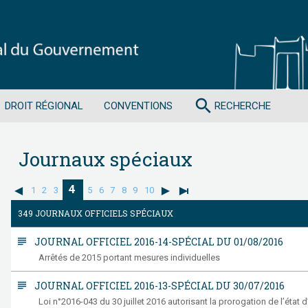
search
DROIT RÉGIONAL
CONVENTIONS
RECHERCHE
Journaux spéciaux
4
1
2
3
5
6
7
8
9
10
349 JOURNAUX OFFICIELS SPÉCIAUX
subject
JOURNAL OFFICIEL 2016-14-SPÉCIAL DU 01/08/2016
Arrêtés de 2015 portant mesures individuelles
subject
JOURNAL OFFICIEL 2016-13-SPÉCIAL DU 30/07/2016
Loi n°2016-043 du 30 juillet 2016 autorisant la prorogation de l’état d