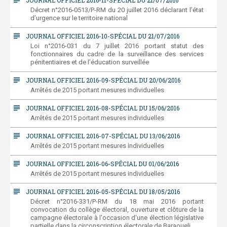
subject
JOURNAL OFFICIEL 2016-11-SPÉCIAL DU 21/07/2016
Décret n°2016-0513/P-RM du 20 juillet 2016 déclarant l’état
d’urgence sur le territoire national
subject
JOURNAL OFFICIEL 2016-10-SPÉCIAL DU 21/07/2016
Loi n°2016-031 du 7 juillet 2016 portant statut des
fonctionnaires du cadre de la surveillance des services
pénitentiaires et de l’éducation surveillée
subject
JOURNAL OFFICIEL 2016-09-SPÉCIAL DU 20/06/2016
Arrêtés de 2015 portant mesures individuelles
subject
JOURNAL OFFICIEL 2016-08-SPÉCIAL DU 15/06/2016
Arrêtés de 2015 portant mesures individuelles
subject
JOURNAL OFFICIEL 2016-07-SPÉCIAL DU 13/06/2016
Arrêtés de 2015 portant mesures individuelles
subject
JOURNAL OFFICIEL 2016-06-SPÉCIAL DU 01/06/2016
Arrêtés de 2015 portant mesures individuelles
subject
JOURNAL OFFICIEL 2016-05-SPÉCIAL DU 18/05/2016
Décret n°2016-331/P-RM du 18 mai 2016 portant
convocation du collège électoral, ouverture et clôture de la
campagne électorale à l'occasion d'une élection législative
partielle dans la circonscription électorale de Baraoueli