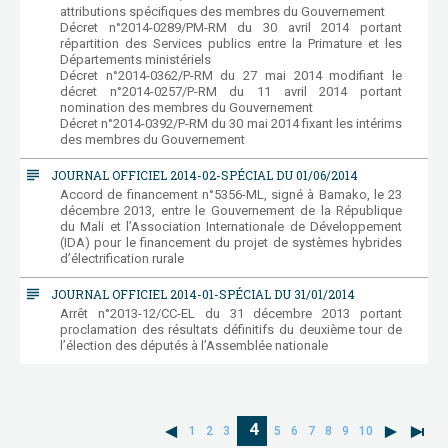
attributions spécifiques des membres du Gouvernement
Décret n°2014-0289/PM-RM du 30 avril 2014 portant
répartition des Services publics entre la Primature et les
Départements ministériels
Décret n°2014-0362/P-RM du 27 mai 2014 modifiant le
décret n°2014-0257/P-RM du 11 avril 2014 portant
nomination des membres du Gouvernement
Décret n°2014-0392/P-RM du 30 mai 2014 fixant les intérims
des membres du Gouvernement
subject
JOURNAL OFFICIEL 2014-02-SPÉCIAL DU 01/06/2014
Accord de financement n°5356-ML, signé à Bamako, le 23
décembre 2013, entre le Gouvernement de la République
du Mali et l’Association Internationale de Développement
(IDA) pour le financement du projet de systèmes hybrides
d’électrification rurale
subject
JOURNAL OFFICIEL 2014-01-SPÉCIAL DU 31/01/2014
Arrêt n°2013-12/CC-EL du 31 décembre 2013 portant
proclamation des résultats définitifs du deuxième tour de
l’élection des députés à l’Assemblée nationale
4
1
2
3
5
6
7
8
9
10