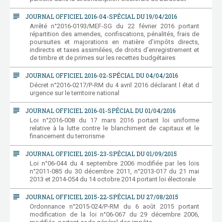
subject
JOURNAL OFFICIEL 2016-04-SPÉCIAL DU 19/04/2016
Arrêté n°2016-0193/MEF-SG du 22 février 2016 portant
répartition des amendes, confiscations, pénalités, frais de
poursuites et majorations en matière d’impôts directs,
indirects et taxes assimilées, de droits d’enregistrement et
de timbre et de primes sur les recettes budgétaires
subject
JOURNAL OFFICIEL 2016-02-SPÉCIAL DU 04/04/2016
Décret n°2016-0217/P-RM du 4 avril 2016 déclarant l état d
urgence sur le territoire national
subject
JOURNAL OFFICIEL 2016-01-SPÉCIAL DU 01/04/2016
Loi n°2016-008 du 17 mars 2016 portant loi uniforme
relative à la lutte contre le blanchiment de capitaux et le
financement du terrorisme
subject
JOURNAL OFFICIEL 2015-23-SPÉCIAL DU 01/09/2015
Loi n°06-044 du 4 septembre 2006 modifiée par les lois
n°2011-085 du 30 décembre 2011, n°2013-017 du 21 mai
2013 et 2014-054 du 14 octobre 2014 portant loi électorale
subject
JOURNAL OFFICIEL 2015-22-SPÉCIAL DU 27/08/2015
Ordonnance n°2015-024/P-RM du 6 août 2015 portant
modification de la loi n°06-067 du 29 décembre 2006,