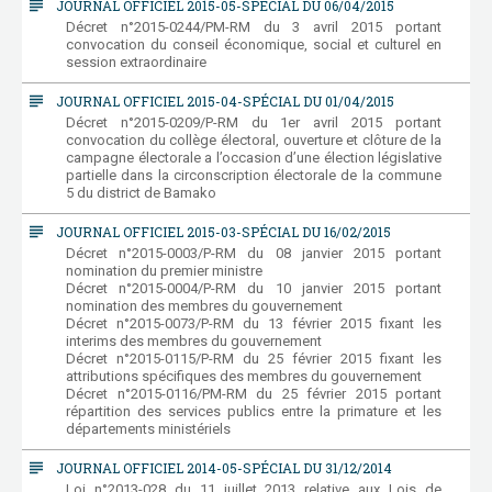
subject
JOURNAL OFFICIEL 2015-05-SPÉCIAL DU 06/04/2015
Décret n°2015-0244/PM-RM du 3 avril 2015 portant
convocation du conseil économique, social et culturel en
session extraordinaire
subject
JOURNAL OFFICIEL 2015-04-SPÉCIAL DU 01/04/2015
Décret n°2015-0209/P-RM du 1er avril 2015 portant
convocation du collège électoral, ouverture et clôture de la
campagne électorale a l’occasion d’une élection législative
partielle dans la circonscription électorale de la commune
5 du district de Bamako
subject
JOURNAL OFFICIEL 2015-03-SPÉCIAL DU 16/02/2015
Décret n°2015-0003/P-RM du 08 janvier 2015 portant
nomination du premier ministre
Décret n°2015-0004/P-RM du 10 janvier 2015 portant
nomination des membres du gouvernement
Décret n°2015-0073/P-RM du 13 février 2015 fixant les
interims des membres du gouvernement
Décret n°2015-0115/P-RM du 25 février 2015 fixant les
attributions spécifiques des membres du gouvernement
Décret n°2015-0116/PM-RM du 25 février 2015 portant
répartition des services publics entre la primature et les
départements ministériels
subject
JOURNAL OFFICIEL 2014-05-SPÉCIAL DU 31/12/2014
Loi n°2013-028 du 11 juillet 2013 relative aux Lois de