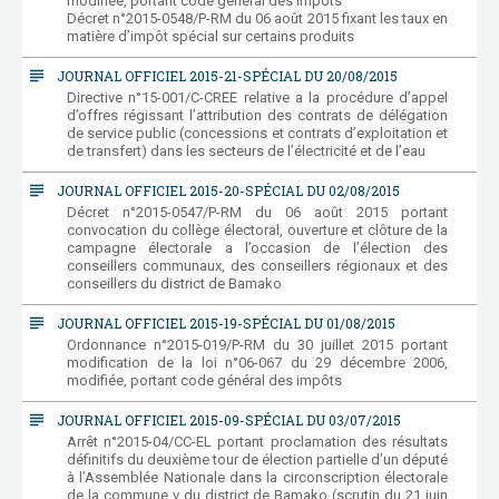
modifiée, portant code général des impôts
Décret n°2015-0548/P-RM du 06 août 2015 fixant les taux en
matière d’impôt spécial sur certains produits
subject
JOURNAL OFFICIEL 2015-21-SPÉCIAL DU 20/08/2015
Directive n°15-001/C-CREE relative a la procédure d’appel
d’offres régissant l’attribution des contrats de délégation
de service public (concessions et contrats d’exploitation et
de transfert) dans les secteurs de l’électricité et de l’eau
subject
JOURNAL OFFICIEL 2015-20-SPÉCIAL DU 02/08/2015
Décret n°2015-0547/P-RM du 06 août 2015 portant
convocation du collège électoral, ouverture et clôture de la
campagne électorale a l’occasion de l’élection des
conseillers communaux, des conseillers régionaux et des
conseillers du district de Bamako
subject
JOURNAL OFFICIEL 2015-19-SPÉCIAL DU 01/08/2015
Ordonnance n°2015-019/P-RM du 30 juillet 2015 portant
modification de la loi n°06-067 du 29 décembre 2006,
modifiée, portant code général des impôts
subject
JOURNAL OFFICIEL 2015-09-SPÉCIAL DU 03/07/2015
Arrêt n°2015-04/CC-EL portant proclamation des résultats
définitifs du deuxième tour de élection partielle d’un député
à l’Assemblée Nationale dans la circonscription électorale
de la commune v du district de Bamako (scrutin du 21 juin