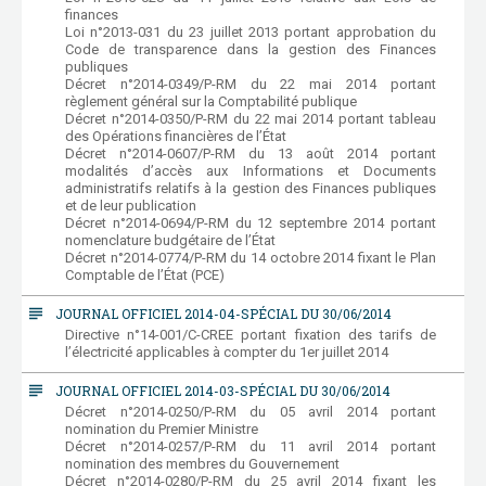
finances
Loi n°2013-031 du 23 juillet 2013 portant approbation du
Code de transparence dans la gestion des Finances
publiques
Décret n°2014-0349/P-RM du 22 mai 2014 portant
règlement général sur la Comptabilité publique
Décret n°2014-0350/P-RM du 22 mai 2014 portant tableau
des Opérations financières de l’État
Décret n°2014-0607/P-RM du 13 août 2014 portant
modalités d’accès aux Informations et Documents
administratifs relatifs à la gestion des Finances publiques
et de leur publication
Décret n°2014-0694/P-RM du 12 septembre 2014 portant
nomenclature budgétaire de l’État
Décret n°2014-0774/P-RM du 14 octobre 2014 fixant le Plan
Comptable de l’État (PCE)
subject
JOURNAL OFFICIEL 2014-04-SPÉCIAL DU 30/06/2014
Directive n°14-001/C-CREE portant fixation des tarifs de
l’électricité applicables à compter du 1er juillet 2014
subject
JOURNAL OFFICIEL 2014-03-SPÉCIAL DU 30/06/2014
Décret n°2014-0250/P-RM du 05 avril 2014 portant
nomination du Premier Ministre
Décret n°2014-0257/P-RM du 11 avril 2014 portant
nomination des membres du Gouvernement
Décret n°2014-0280/P-RM du 25 avril 2014 fixant les