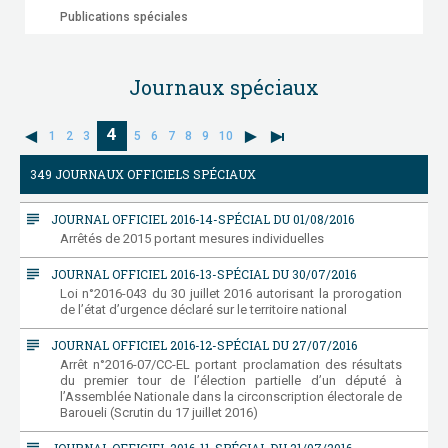
Publications spéciales
Journaux spéciaux
4
1
2
3
5
6
7
8
9
10
349 JOURNAUX OFFICIELS SPÉCIAUX
subject
JOURNAL OFFICIEL 2016-14-SPÉCIAL DU 01/08/2016
Arrêtés de 2015 portant mesures individuelles
subject
JOURNAL OFFICIEL 2016-13-SPÉCIAL DU 30/07/2016
Loi n°2016-043 du 30 juillet 2016 autorisant la prorogation
de l’état d’urgence déclaré sur le territoire national
subject
JOURNAL OFFICIEL 2016-12-SPÉCIAL DU 27/07/2016
Arrêt n°2016-07/CC-EL portant proclamation des résultats
du premier tour de l’élection partielle d’un député à
l’Assemblée Nationale dans la circonscription électorale de
Baroueli (Scrutin du 17 juillet 2016)