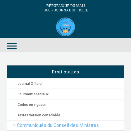
RÉPUBLIQUE DU MALI
SGG - JOURNAL OFFICIEL
menu
Droit malien
Journal Officiel
Journaux spéciaux
Codes en vigueur
Textes version consolidée
Communiqués du Conseil des Ministres