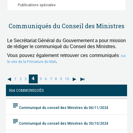
Publications spéciales
Communiqués du Conseil des Ministres
Le Secrétariat Général du Gouvernement a pour mission
de rédiger le communiqué du Conseil des Ministres.
Vous pouvez également retrouver ces communiqués
sur
.
le site de la Primature du Mali
4
1
2
3
5
6
7
8
9
10
564 COMMUNIQUÉS
subject
Communiqué du conseil des Ministres du 06/11/2024
subject
Communiqué du conseil des Ministres du 30/10/2024