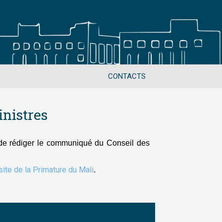
CONTACTS
nistres
de rédiger le communiqué du Conseil des
 site de la Primature du Mali
.