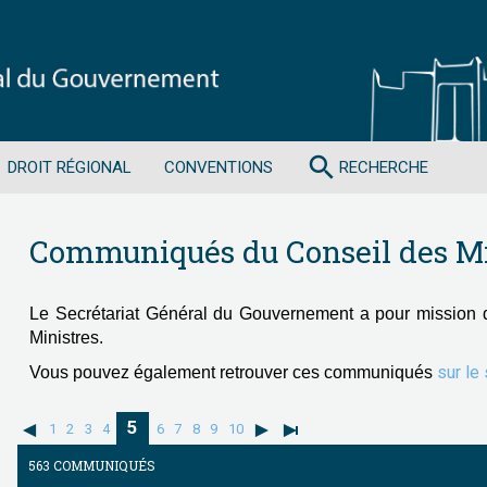
search
DROIT RÉGIONAL
CONVENTIONS
RECHERCHE
Communiqués du Conseil des Mi
Le Secrétariat Général du Gouvernement a pour mission 
Ministres.
sur le
Vous pouvez également retrouver ces communiqués
5
1
2
3
4
6
7
8
9
10
563 COMMUNIQUÉS