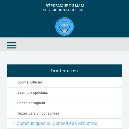
RÉPUBLIQUE DU MALI
SGG - JOURNAL OFFICIEL
menu
Droit malien
Journal Officiel
Journaux spéciaux
Codes en vigueur
Textes version consolidée
Communiqués du Conseil des Ministres