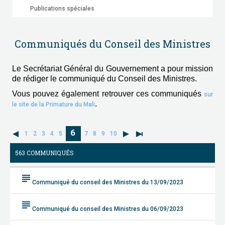
Publications spéciales
Communiqués du Conseil des Ministres
Le Secrétariat Général du Gouvernement a pour mission
de rédiger le communiqué du Conseil des Ministres.
Vous pouvez également retrouver ces communiqués
sur
.
le site de la Primature du Mali
6
1
2
3
4
5
7
8
9
10
563 COMMUNIQUÉS
subject
Communiqué du conseil des Ministres du 13/09/2023
subject
Communiqué du conseil des Ministres du 06/09/2023