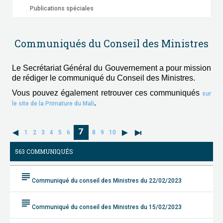
Publications spéciales
Communiqués du Conseil des Ministres
Le Secrétariat Général du Gouvernement a pour mission
de rédiger le communiqué du Conseil des Ministres.
Vous pouvez également retrouver ces communiqués
sur
.
le site de la Primature du Mali
7
1
2
3
4
5
6
8
9
10
563 COMMUNIQUÉS
subject
Communiqué du conseil des Ministres du 22/02/2023
subject
Communiqué du conseil des Ministres du 15/02/2023