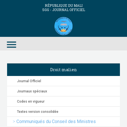
RÉPUBLIQUE DU MALI
SGG - JOURNAL OFFICIEL
menu
Droit malien
Journal Officiel
Journaux spéciaux
Codes en vigueur
Textes version consolidée
Communiqués du Conseil des Ministres