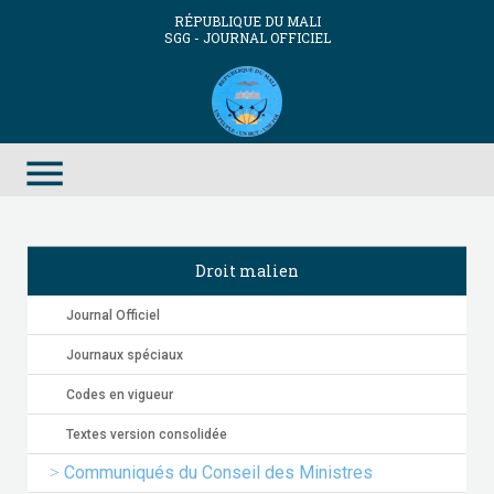
RÉPUBLIQUE DU MALI
SGG - JOURNAL OFFICIEL
menu
Droit malien
Journal Officiel
Journaux spéciaux
Codes en vigueur
Textes version consolidée
Communiqués du Conseil des Ministres