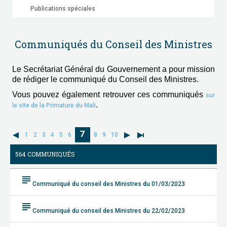
Publications spéciales
Communiqués du Conseil des Ministres
Le Secrétariat Général du Gouvernement a pour mission
de rédiger le communiqué du Conseil des Ministres.
Vous pouvez également retrouver ces communiqués
sur
.
le site de la Primature du Mali
7
1
2
3
4
5
6
8
9
10
564 COMMUNIQUÉS
subject
Communiqué du conseil des Ministres du 01/03/2023
subject
Communiqué du conseil des Ministres du 22/02/2023