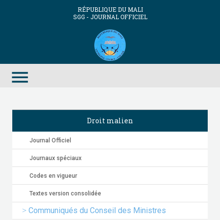
RÉPUBLIQUE DU MALI
SGG - JOURNAL OFFICIEL
menu
Droit malien
Journal Officiel
Journaux spéciaux
Codes en vigueur
Textes version consolidée
Communiqués du Conseil des Ministres