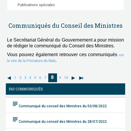
Publications spéciales
Communiqués du Conseil des Ministres
Le Secrétariat Général du Gouvernement a pour mission
de rédiger le communiqué du Conseil des Ministres.
Vous pouvez également retrouver ces communiqués
sur
.
le site de la Primature du Mali
8
1
2
3
4
5
6
7
9
10
563 COMMUNIQUÉS
subject
Communiqué du conseil des Ministres du 03/08/2022
subject
Communiqué du conseil des Ministres du 28/07/2022