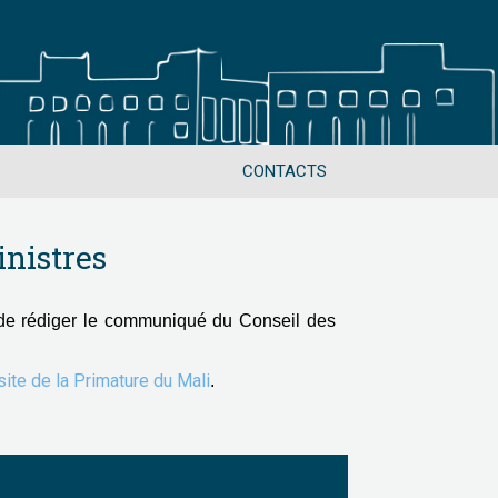
CONTACTS
nistres
de rédiger le communiqué du Conseil des
 site de la Primature du Mali
.