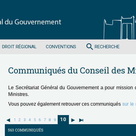
search
DROIT RÉGIONAL
CONVENTIONS
RECHERCHE
Communiqués du Conseil des Mi
Le Secrétariat Général du Gouvernement a pour mission 
Ministres.
sur le
Vous pouvez également retrouver ces communiqués
10
1
2
3
4
5
6
7
8
9
563 COMMUNIQUÉS