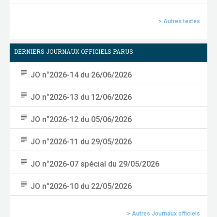
Moment de regard rétrospectif sur les acquis de 2025 et...
[Lire la suite]
[Lire la suite]
[Lire la suite]
[Lire la suite]
[Lire la suite]
> Autres textes
DERNIERS JOURNAUX OFFICIELS PARUS
subject
JO n°2026-14 du 26/06/2026
subject
JO n°2026-13 du 12/06/2026
subject
JO n°2026-12 du 05/06/2026
subject
JO n°2026-11 du 29/05/2026
subject
JO n°2026-07 spécial du 29/05/2026
subject
JO n°2026-10 du 22/05/2026
> Autres Journaux officiels